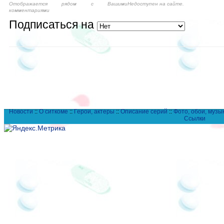
Отображается рядом с Вашими
Недоступен на сайте.
комментариями
Подписаться на
Новости
::
О ситкоме
::
Герои, актеры
::
Описание серий
::
Фото, обои, музы
Ссылки